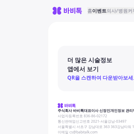
홈
이벤트
의사/병원
커
더 많은 시술정보
앱에서 보기
QR을 스캔하여 다운받아보세
주식회사 바비톡
대표이사 신정인
개인정보 관리
사업자등록번호 836-86-02172
통신판매업신고번호 2021-서울강남-03497
서울특별시 서초구 강남대로 363 363강남타워 
이메일 cs@babitalk.com