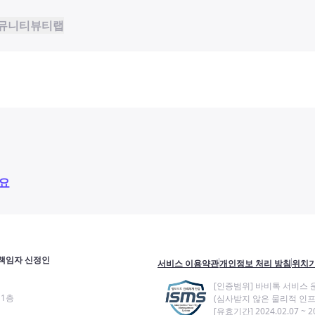
뮤니티
뷰티랩
요
책임자 신정인
서비스 이용약관
개인정보 처리 방침
위치기
[인증범위] 바비톡 서비스 
11층
(심사받지 않은 물리적 인프
[유효기간] 2024.02.07 ~ 20