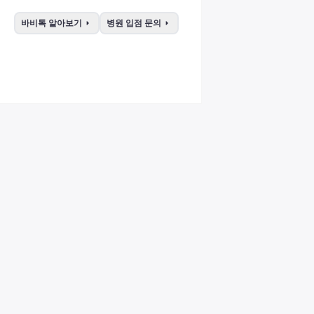
arrow_right
arrow_right
바비톡 알아보기
병원 입점 문의