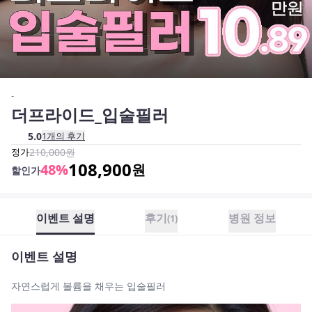
-
더프라이드_입술필러
5.0
1
개의 후기
정가
210,000
원
108,900
48
%
원
할인가
이벤트 설명
후기
병원 정보
(
1
)
이벤트 설명
자연스럽게 볼륨을 채우는 입술필러