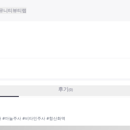
뮤니티
뷰티랩
후기
(
0
)
 #마늘주사 #비타민주사 #항산화액