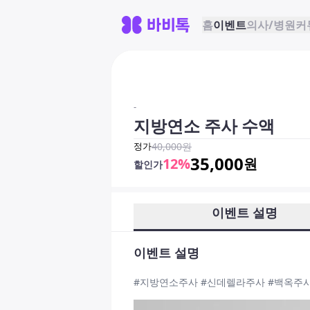
홈
이벤트
의사/병원
커
-
지방연소 주사 수액
정가
40,000
원
35,000
12
%
원
할인가
이벤트 설명
이벤트 설명
#지방연소주사 #신데렐라주사 #백옥주사