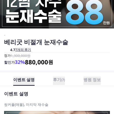
-
베리굿 비절개 눈재수술
4.7
7
개의 후기
정가
1,300,000
원
880,000
32
%
원
할인가
이벤트 설명
후기
병원 정보
(
7
)
이벤트 설명
쌍커풀(매몰), 마지막 재수술