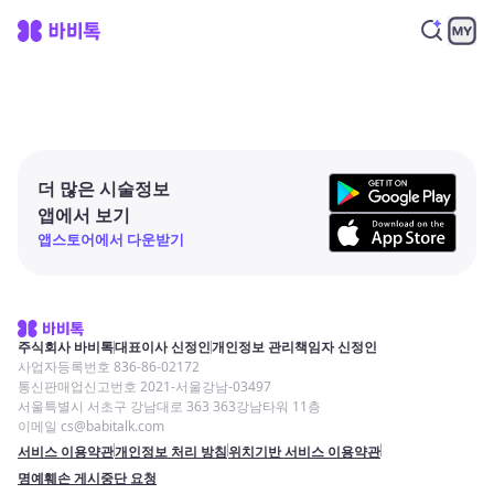
더 많은 시술정보
앱에서 보기
앱스토어에서 다운받기
주식회사 바비톡
대표이사 신정인
개인정보 관리책임자 신정인
사업자등록번호 836-86-02172
통신판매업신고번호 2021-서울강남-03497
서울특별시 서초구 강남대로 363 363강남타워 11층
이메일 cs@babitalk.com
서비스 이용약관
개인정보 처리 방침
위치기반 서비스 이용약관
명예훼손 게시중단 요청