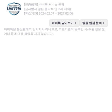
[인증범위] 바비톡 서비스 운영
(심사받지 않은 물리적 인프라 제외)
[유효기간] 2024.02.07 ~ 2027.02.06
arrow_right
arrow_right
바비톡 알아보기
병원 입점 문의
바비톡은 통신판매의 당사자가 아니므로, 의료기관이 등록한 시/수술 정보 및
거래 등에 대해 책임을 지지 않습니다.