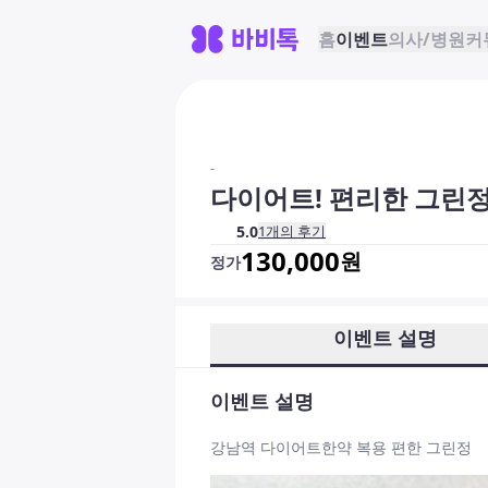
홈
이벤트
의사/병원
커
-
다이어트! 편리한 그린
5.0
1
개의 후기
130,000
원
정가
이벤트 설명
이벤트 설명
강남역 다이어트한약 복용 편한 그린정