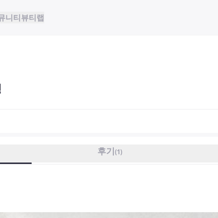
뮤니티
뷰티랩
정
후기
(
1
)