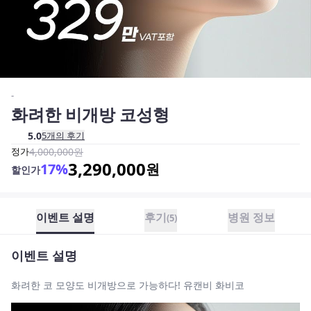
-
화려한 비개방 코성형
5.0
5
개의 후기
정가
4,000,000
원
3,290,000
17
%
원
할인가
이벤트 설명
후기
병원 정보
(
5
)
이벤트 설명
화려한 코 모양도 비개방으로 가능하다! 유캔비 화비코