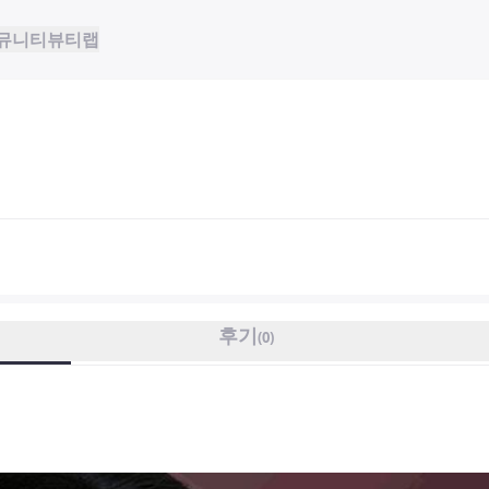
뮤니티
뷰티랩
후기
(
0
)