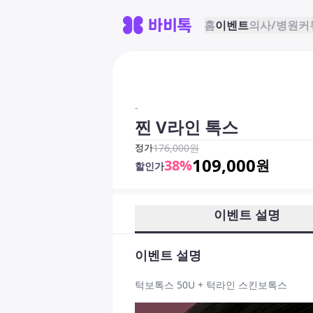
홈
이벤트
의사/병원
커
-
찐 V라인 톡스
정가
176,000
원
109,000
38
%
원
할인가
이벤트 설명
이벤트 설명
턱보톡스 50U + 턱라인 스킨보톡스