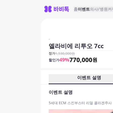
홈
이벤트
의사/병원
커
-
엘라비에 리투오 7cc
정가
1,530,000
원
770,000
49
%
원
할인가
이벤트 설명
이벤트 설명
5세대 ECM 스킨부스터 리얼 콜라겐주사