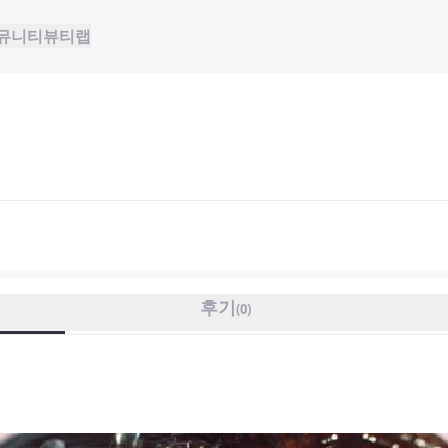
뮤니티
뷰티랩
후기
(
0
)