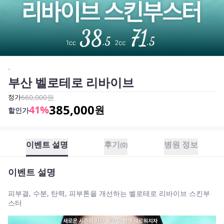
-
부산 벨로테로 리바이브
정가
660,000
원
385,000
41
%
원
할인가
이벤트 설명
후기
병원 정보
(
0
)
이벤트 설명
피부결, 수분, 탄력, 피부톤을 개선하는 벨로테로 리바이브 스킨부
스터