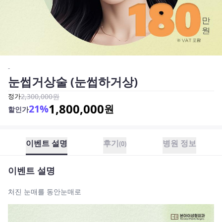
-
눈썹거상술 (눈썹하거상)
정가
2,300,000
원
1,800,000
21
%
원
할인가
이벤트 설명
후기
병원 정보
(
0
)
이벤트 설명
처진 눈매를 동안눈매로