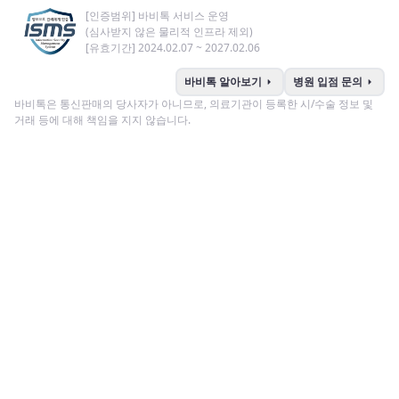
[인증범위] 바비톡 서비스 운영
(심사받지 않은 물리적 인프라 제외)
[유효기간] 2024.02.07 ~ 2027.02.06
arrow_right
arrow_right
바비톡 알아보기
병원 입점 문의
바비톡은 통신판매의 당사자가 아니므로, 의료기관이 등록한 시/수술 정보 및
거래 등에 대해 책임을 지지 않습니다.