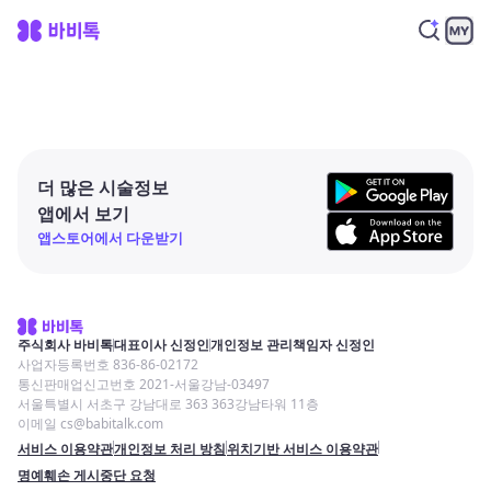
더 많은 시술정보
앱에서 보기
앱스토어에서 다운받기
주식회사 바비톡
대표이사 신정인
개인정보 관리책임자 신정인
사업자등록번호 836-86-02172
통신판매업신고번호 2021-서울강남-03497
서울특별시 서초구 강남대로 363 363강남타워 11층
이메일 cs@babitalk.com
서비스 이용약관
개인정보 처리 방침
위치기반 서비스 이용약관
명예훼손 게시중단 요청