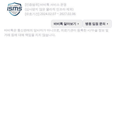
[인증범위] 바비톡 서비스 운영
(심사받지 않은 물리적 인프라 제외)
[유효기간] 2024.02.07 ~ 2027.02.06
arrow_right
arrow_right
바비톡 알아보기
병원 입점 문의
바비톡은 통신판매의 당사자가 아니므로, 의료기관이 등록한 시/수술 정보 및
거래 등에 대해 책임을 지지 않습니다.