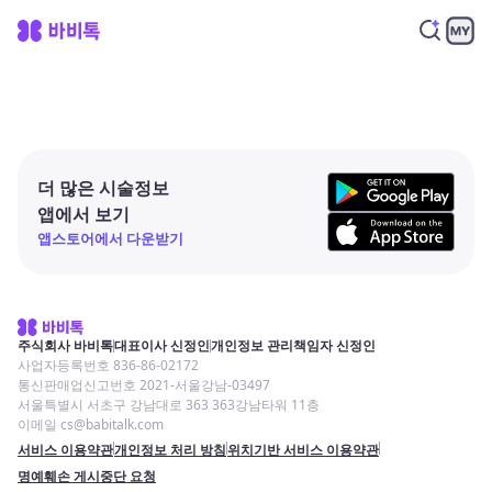
더 많은 시술정보
앱에서 보기
앱스토어에서 다운받기
주식회사 바비톡
대표이사 신정인
개인정보 관리책임자 신정인
사업자등록번호 836-86-02172
통신판매업신고번호 2021-서울강남-03497
서울특별시 서초구 강남대로 363 363강남타워 11층
이메일 cs@babitalk.com
서비스 이용약관
개인정보 처리 방침
위치기반 서비스 이용약관
명예훼손 게시중단 요청