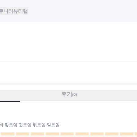
뮤니티
뷰티랩
후기
(
0
)
비비 앞트임 윗트임 뒤트임 밑트임