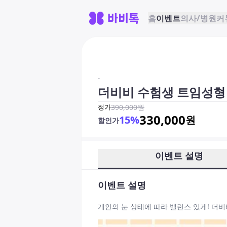
홈
이벤트
의사/병원
커
-
더비비 수험생 트임성형
정가
390,000
원
330,000
15
%
원
할인가
이벤트 설명
이벤트 설명
개인의 눈 상태에 따라 밸런스 있게! 더