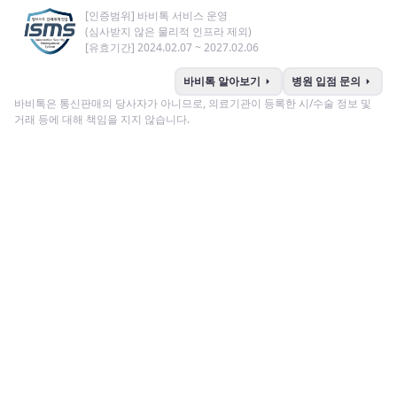
[인증범위] 바비톡 서비스 운영
(심사받지 않은 물리적 인프라 제외)
[유효기간] 2024.02.07 ~ 2027.02.06
arrow_right
arrow_right
바비톡 알아보기
병원 입점 문의
바비톡은 통신판매의 당사자가 아니므로, 의료기관이 등록한 시/수술 정보 및
거래 등에 대해 책임을 지지 않습니다.