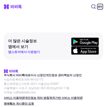
더 많은 시술정보
앱에서 보기
앱스토어에서 다운받기
주식회사 바비톡
대표이사 신정인
개인정보 관리책임자 신정인
사업자등록번호 836-86-02172
통신판매업신고번호 2021-서울강남-03497
서울특별시 서초구 강남대로 363 363강남타워 11층
이메일 cs@babitalk.com
서비스 이용약관
개인정보 처리 방침
위치기반 서비스 이용약관
명예훼손 게시중단 요청