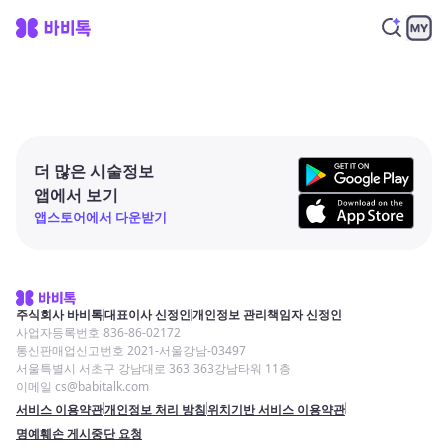
더 많은 시술정보
앱에서 보기
앱스토어에서 다운받기
주식회사 바비톡
대표이사 신정인
개인정보 관리책임자 신정인
사업자등록번호 836-86-02172
통신판매업신고번호 2021-서울강남-03497
서울특별시 서초구 강남대로 363 363강남타워 11층
이메일 cs@babitalk.com
서비스 이용약관
개인정보 처리 방침
위치기반 서비스 이용약관
명예훼손 게시중단 요청