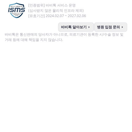
[인증범위] 바비톡 서비스 운영
(심사받지 않은 물리적 인프라 제외)
[유효기간] 2024.02.07 ~ 2027.02.06
arrow_right
arrow_right
바비톡 알아보기
병원 입점 문의
바비톡은 통신판매의 당사자가 아니므로, 의료기관이 등록한 시/수술 정보 및
거래 등에 대해 책임을 지지 않습니다.