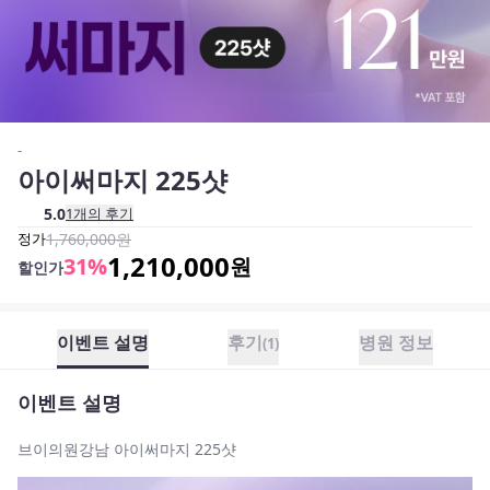
-
아이써마지 225샷
5.0
1
개의 후기
정가
1,760,000
원
1,210,000
31
%
원
할인가
이벤트 설명
후기
병원 정보
(
1
)
이벤트 설명
브이의원강남 아이써마지 225샷