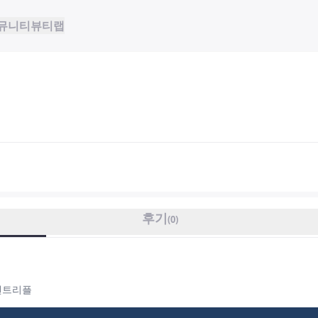
뮤니티
뷰티랩
후기
(
0
)
 텐트리플