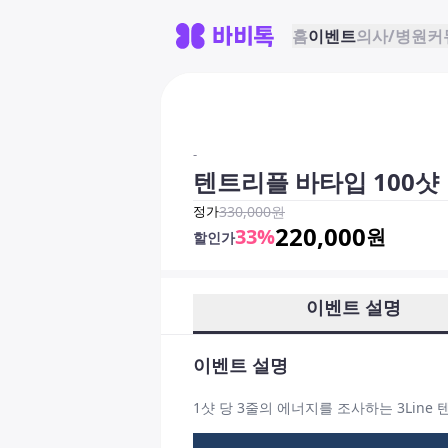
홈
이벤트
의사/병원
커
-
텐트리플 바타입 100샷
정가
330,000
원
220,000
33
%
원
할인가
이벤트 설명
이벤트 설명
1샷 당 3줄의 에너지를 조사하는 3Line