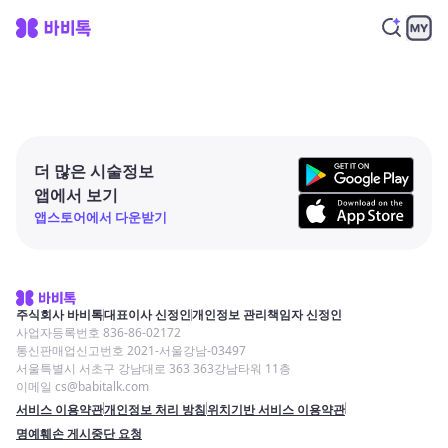
더 많은 시술정보
앱에서 보기
앱스토어에서 다운받기
주식회사 바비톡
대표이사 신정인
개인정보 관리책임자 신정인
사업자등록번호 836-86-02172
통신판매업신고번호 2021-서울강남-03497
서울특별시 서초구 강남대로 363 363강남타워 11층
이메일 cs@babitalk.com
서비스 이용약관
개인정보 처리 방침
위치기반 서비스 이용약관
명예훼손 게시중단 요청