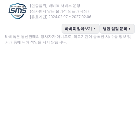
[인증범위] 바비톡 서비스 운영
(심사받지 않은 물리적 인프라 제외)
[유효기간] 2024.02.07 ~ 2027.02.06
arrow_right
arrow_right
바비톡 알아보기
병원 입점 문의
바비톡은 통신판매의 당사자가 아니므로, 의료기관이 등록한 시/수술 정보 및
거래 등에 대해 책임을 지지 않습니다.