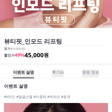
-
뷰티핏_인모드 리프팅
정가
89,000
원
45,000
49
%
원
할인가
이벤트 설명
후기
병원 정보
(
0
)
이벤트 설명
#V라인 #얼굴소멸 #이중턱 #턱라인 #윤곽