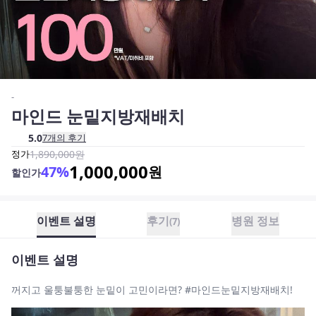
-
마인드 눈밑지방재배치
5.0
7
개의 후기
정가
1,890,000
원
1,000,000
47
%
원
할인가
이벤트 설명
후기
병원 정보
(
7
)
이벤트 설명
꺼지고 울퉁불퉁한 눈밑이 고민이라면? #마인드눈밑지방재배치!