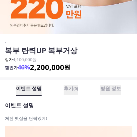
-
복부 탄력UP 복부거상
정가
4,100,000
원
2,200,000
46
%
원
할인가
이벤트 설명
후기
병원 정보
(
0
)
이벤트 설명
처진 뱃살을 탄력있게!