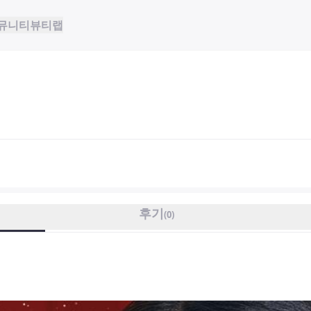
뮤니티
뷰티랩
후기
(
0
)