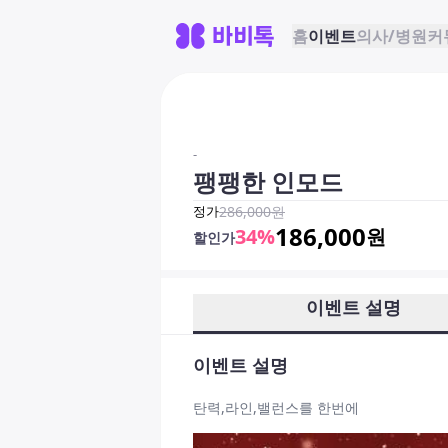
홈
이벤트
의사/병원
커
-
팽팽한 인모드
정가
286,000
원
186,000
34
%
원
할인가
이벤트 설명
이벤트 설명
탄력,라인,밸런스를 한번에