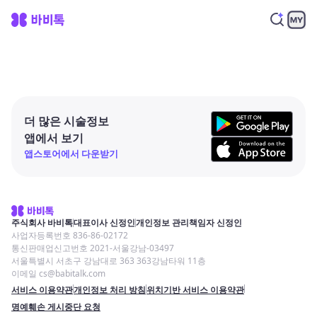
더 많은 시술정보
앱에서 보기
앱스토어에서 다운받기
주식회사 바비톡
대표이사 신정인
개인정보 관리책임자 신정인
사업자등록번호 836-86-02172
통신판매업신고번호 2021-서울강남-03497
서울특별시 서초구 강남대로 363 363강남타워 11층
이메일 cs@babitalk.com
서비스 이용약관
개인정보 처리 방침
위치기반 서비스 이용약관
명예훼손 게시중단 요청