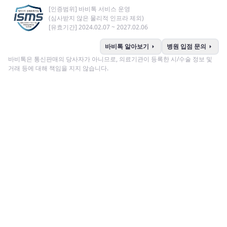
[인증범위] 바비톡 서비스 운영
(심사받지 않은 물리적 인프라 제외)
[유효기간] 2024.02.07 ~ 2027.02.06
arrow_right
arrow_right
바비톡 알아보기
병원 입점 문의
바비톡은 통신판매의 당사자가 아니므로, 의료기관이 등록한 시/수술 정보 및
거래 등에 대해 책임을 지지 않습니다.