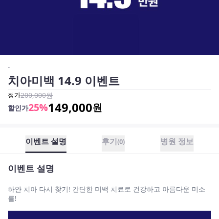
-
치아미백 14.9 이벤트
정가
200,000
원
149,000
25
%
원
할인가
이벤트 설명
후기
병원 정보
(
0
)
이벤트 설명
하얀 치아 다시 찾기! 간단한 미백 치료로 건강하고 아름다운 미소
를!