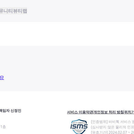
뮤니티
뷰티랩
요
책임자 신정인
서비스 이용약관
개인정보 처리 방침
위치기
[인증범위] 바비톡 서비스 
11층
(심사받지 않은 물리적 인프
[유효기간] 2024.02.07 ~ 20