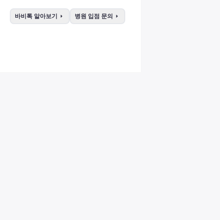
arrow_right
arrow_right
바비톡 알아보기
병원 입점 문의