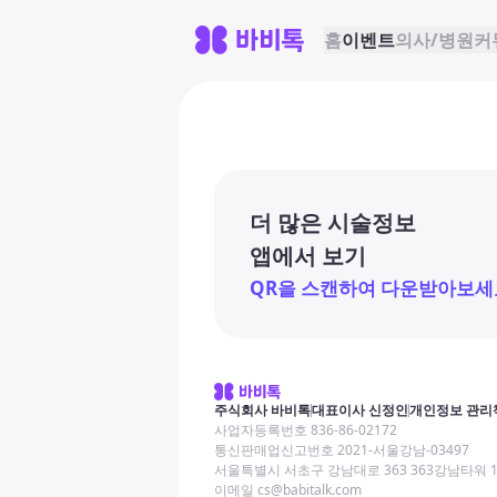
홈
이벤트
의사/병원
커
더 많은 시술정보
앱에서 보기
QR을 스캔하여 다운받아보세
주식회사 바비톡
대표이사 신정인
개인정보 관리
사업자등록번호 836-86-02172
통신판매업신고번호 2021-서울강남-03497
서울특별시 서초구 강남대로 363 363강남타워 
이메일 cs@babitalk.com