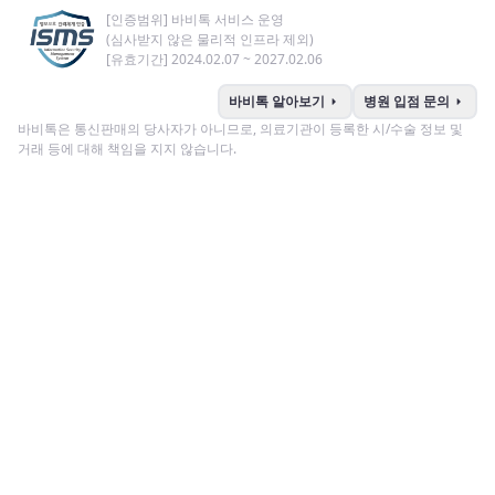
[인증범위] 바비톡 서비스 운영
(심사받지 않은 물리적 인프라 제외)
[유효기간] 2024.02.07 ~ 2027.02.06
arrow_right
arrow_right
바비톡 알아보기
병원 입점 문의
바비톡은 통신판매의 당사자가 아니므로, 의료기관이 등록한 시/수술 정보 및
거래 등에 대해 책임을 지지 않습니다.