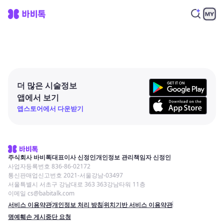
더 많은 시술정보
앱에서 보기
앱스토어에서 다운받기
주식회사 바비톡
대표이사 신정인
개인정보 관리책임자 신정인
사업자등록번호 836-86-02172
통신판매업신고번호 2021-서울강남-03497
서울특별시 서초구 강남대로 363 363강남타워 11층
이메일 cs@babitalk.com
서비스 이용약관
개인정보 처리 방침
위치기반 서비스 이용약관
명예훼손 게시중단 요청