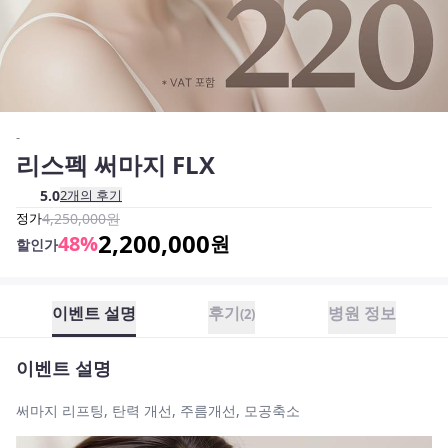
-
리스펙 써마지 FLX
5.0
2
개의 후기
정가
4,250,000
원
2,200,000
48
%
원
할인가
이벤트 설명
후기
병원 정보
(
2
)
이벤트 설명
써마지 리프팅, 탄력 개선, 주름개선, 모공축소