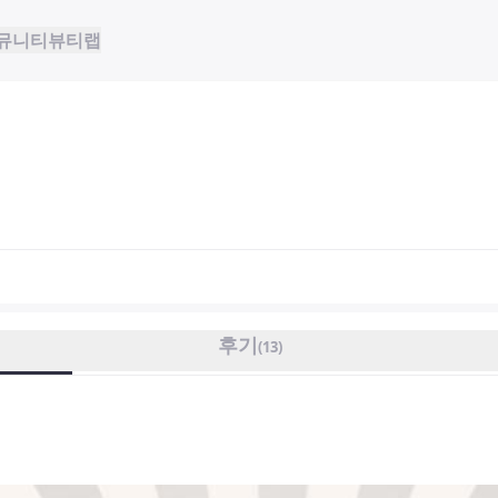
뮤니티
뷰티랩
후기
(
13
)