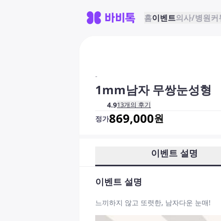
홈
이벤트
의사/병원
커
-
1mm남자 무쌍눈성형
4.9
13
개의 후기
869,000
원
정가
이벤트 설명
이벤트 설명
느끼하지 않고 또렷한, 남자다운 눈매!