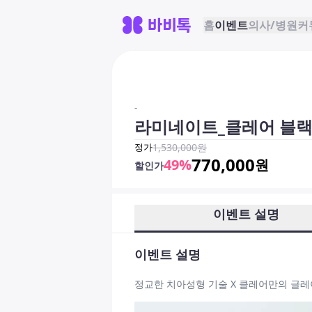
홈
이벤트
의사/병원
커
-
라미네이트_클레어 블
정가
1,530,000
원
770,000
49
%
원
할인가
이벤트 설명
이벤트 설명
정교한 치아성형 기술 X 클레어만의 글