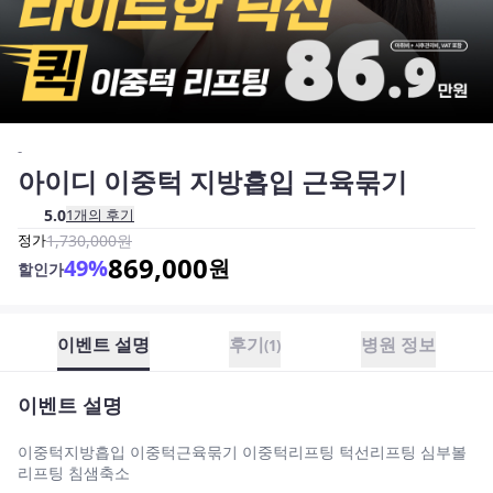
-
아이디 이중턱 지방흡입 근육묶기
5.0
1
개의 후기
정가
1,730,000
원
869,000
49
%
원
할인가
이벤트 설명
후기
병원 정보
(
1
)
이벤트 설명
이중턱지방흡입 이중턱근육묶기 이중턱리프팅 턱선리프팅 심부볼
리프팅 침샘축소