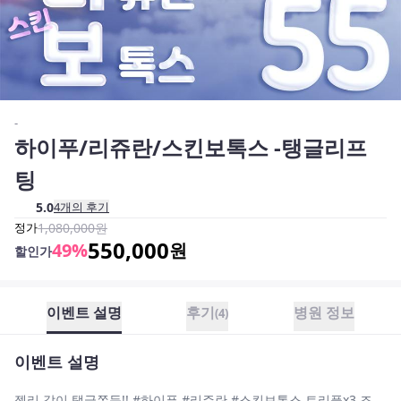
-
하이푸/리쥬란/스킨보톡스 -탱글리프
팅
5.0
4
개의 후기
정가
1,080,000
원
550,000
49
%
원
할인가
이벤트 설명
후기
병원 정보
(
4
)
이벤트 설명
젤리 같이 탱글쫀득!! #하이푸 #리쥬란 #스킨보톡스 트리플x3 조