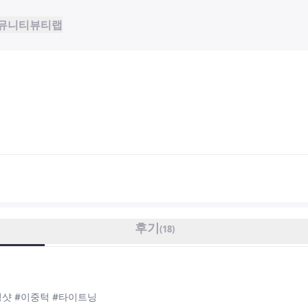
뮤니티
뷰티랩
후기
(
18
)
정샷 #이중턱 #타이트닝