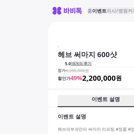
홈
이벤트
의사/병원
커
-
헤브 써마지 600샷
5.0
18
개의 후기
정가
4,350,000
원
2,200,000
49
%
원
할인가
이벤트 설명
이벤트 설명
헤브피부과만의 써마지 리프팅 #정품 #