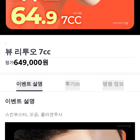
-
뷰 리투오 7cc
649,000
원
정가
이벤트 설명
후기
병원 정보
(
0
)
이벤트 설명
스킨부스터, 모공, 콜라겐주사