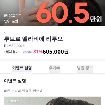
-
루브르 엘라비에 리투오
정가
880,000
원
605,000
31
%
원
1회체험가
최대할인
이벤트 설명
후기
병원 정보
(
0
)
이벤트 설명
빠른 보습과 탄력을 한번에