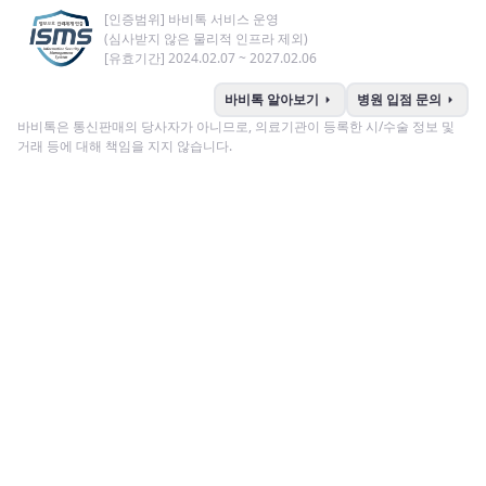
[인증범위] 바비톡 서비스 운영
(심사받지 않은 물리적 인프라 제외)
[유효기간] 2024.02.07 ~ 2027.02.06
arrow_right
arrow_right
바비톡 알아보기
병원 입점 문의
바비톡은 통신판매의 당사자가 아니므로, 의료기관이 등록한 시/수술 정보 및
거래 등에 대해 책임을 지지 않습니다.