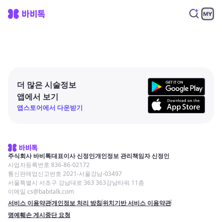
더 많은 시술정보
앱에서 보기
앱스토어에서 다운받기
주식회사 바비톡
대표이사 신정인
개인정보 관리책임자 신정인
사업자등록번호 836-86-02172
통신판매업신고번호 2021-서울강남-03497
서울특별시 서초구 강남대로 363 363강남타워 11층
이메일 cs@babitalk.com
서비스 이용약관
개인정보 처리 방침
위치기반 서비스 이용약관
명예훼손 게시중단 요청