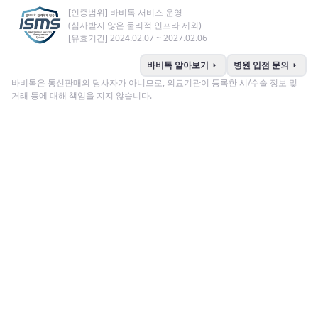
[인증범위] 바비톡 서비스 운영
(심사받지 않은 물리적 인프라 제외)
[유효기간] 2024.02.07 ~ 2027.02.06
arrow_right
arrow_right
바비톡 알아보기
병원 입점 문의
바비톡은 통신판매의 당사자가 아니므로, 의료기관이 등록한 시/수술 정보 및
거래 등에 대해 책임을 지지 않습니다.