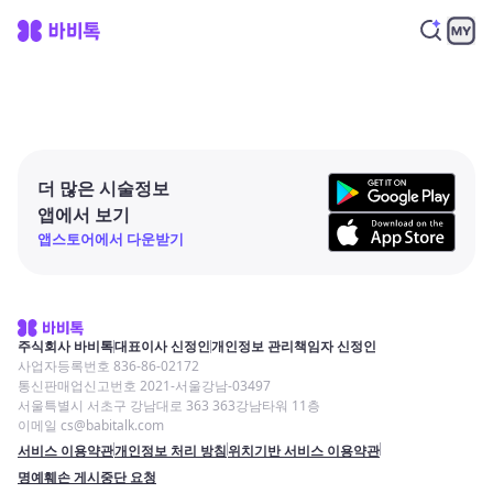
더 많은 시술정보
앱에서 보기
앱스토어에서 다운받기
주식회사 바비톡
대표이사 신정인
개인정보 관리책임자 신정인
사업자등록번호 836-86-02172
통신판매업신고번호 2021-서울강남-03497
서울특별시 서초구 강남대로 363 363강남타워 11층
이메일 cs@babitalk.com
서비스 이용약관
개인정보 처리 방침
위치기반 서비스 이용약관
명예훼손 게시중단 요청