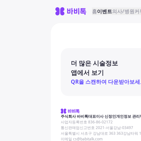
홈
이벤트
의사/병원
커
더 많은 시술정보
앱에서 보기
QR을 스캔하여 다운받아보세
주식회사 바비톡
대표이사 신정인
개인정보 관리
사업자등록번호 836-86-02172
통신판매업신고번호 2021-서울강남-03497
서울특별시 서초구 강남대로 363 363강남타워 
이메일 cs@babitalk.com