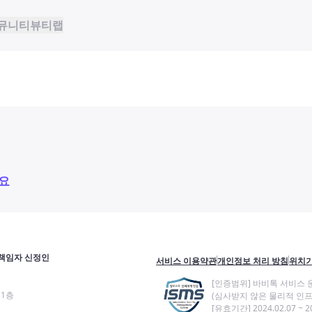
뮤니티
뷰티랩
요
책임자 신정인
서비스 이용약관
개인정보 처리 방침
위치기
[인증범위] 바비톡 서비스 
11층
(심사받지 않은 물리적 인프
[유효기간] 2024.02.07 ~ 20