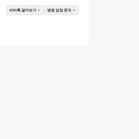
arrow_right
arrow_right
바비톡 알아보기
병원 입점 문의