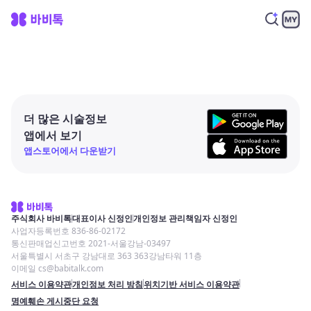
더 많은 시술정보
앱에서 보기
앱스토어에서 다운받기
주식회사 바비톡
대표이사 신정인
개인정보 관리책임자 신정인
사업자등록번호 836-86-02172
통신판매업신고번호 2021-서울강남-03497
서울특별시 서초구 강남대로 363 363강남타워 11층
이메일 cs@babitalk.com
서비스 이용약관
개인정보 처리 방침
위치기반 서비스 이용약관
명예훼손 게시중단 요청