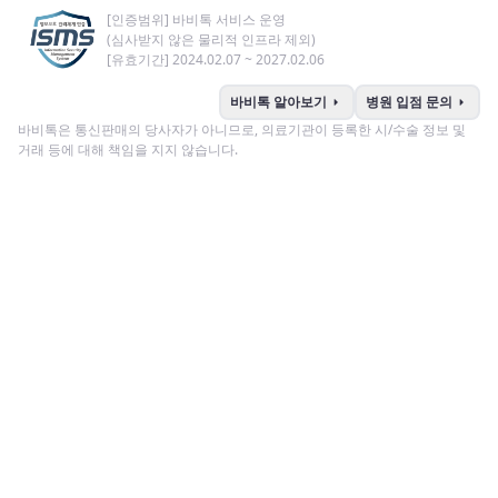
[인증범위] 바비톡 서비스 운영
(심사받지 않은 물리적 인프라 제외)
[유효기간] 2024.02.07 ~ 2027.02.06
arrow_right
arrow_right
바비톡 알아보기
병원 입점 문의
바비톡은 통신판매의 당사자가 아니므로, 의료기관이 등록한 시/수술 정보 및
거래 등에 대해 책임을 지지 않습니다.