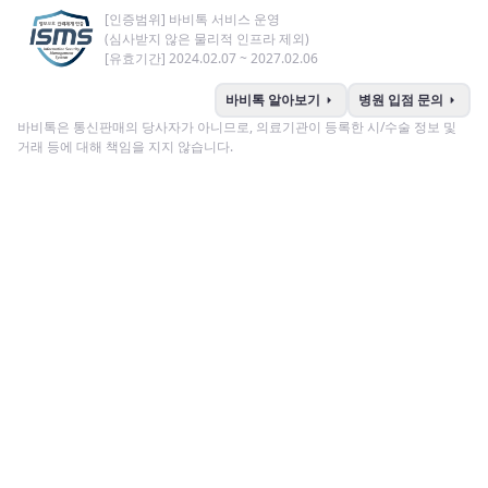
[인증범위] 바비톡 서비스 운영
(심사받지 않은 물리적 인프라 제외)
[유효기간] 2024.02.07 ~ 2027.02.06
arrow_right
arrow_right
바비톡 알아보기
병원 입점 문의
바비톡은 통신판매의 당사자가 아니므로, 의료기관이 등록한 시/수술 정보 및
거래 등에 대해 책임을 지지 않습니다.