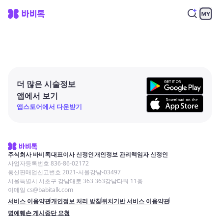
더 많은 시술정보
앱에서 보기
앱스토어에서 다운받기
주식회사 바비톡
대표이사 신정인
개인정보 관리책임자 신정인
사업자등록번호 836-86-02172
통신판매업신고번호 2021-서울강남-03497
서울특별시 서초구 강남대로 363 363강남타워 11층
이메일 cs@babitalk.com
서비스 이용약관
개인정보 처리 방침
위치기반 서비스 이용약관
명예훼손 게시중단 요청