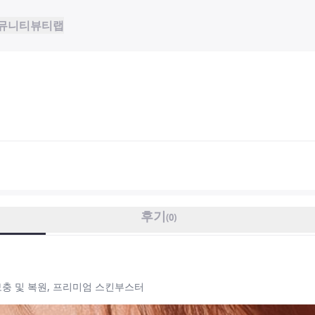
뮤니티
뷰티랩
후기
(
0
)
충 및 복원, 프리미엄 스킨부스터