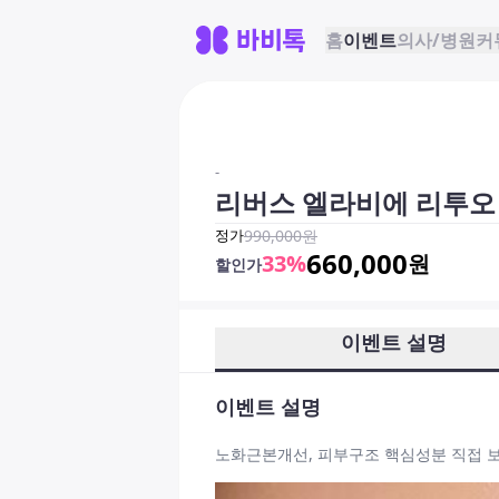
홈
이벤트
의사/병원
커
-
리버스 엘라비에 리투오
정가
990,000
원
660,000
33
%
원
할인가
이벤트 설명
이벤트 설명
노화근본개선, 피부구조 핵심성분 직접 보