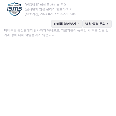
[인증범위] 바비톡 서비스 운영
(심사받지 않은 물리적 인프라 제외)
[유효기간] 2024.02.07 ~ 2027.02.06
arrow_right
arrow_right
바비톡 알아보기
병원 입점 문의
바비톡은 통신판매의 당사자가 아니므로, 의료기관이 등록한 시/수술 정보 및
거래 등에 대해 책임을 지지 않습니다.