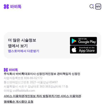
더 많은 시술정보
앱에서 보기
앱스토어에서 다운받기
주식회사 바비톡
대표이사 신정인
개인정보 관리책임자 신정인
사업자등록번호 836-86-02172
통신판매업신고번호 2021-서울강남-03497
서울특별시 서초구 강남대로 363 363강남타워 11층
이메일 cs@babitalk.com
서비스 이용약관
개인정보 처리 방침
위치기반 서비스 이용약관
명예훼손 게시중단 요청