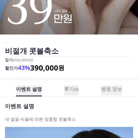
-
비절개 콧볼축소
정가
690,000
원
390,000
43
%
원
할인가
이벤트 설명
후기
병원 정보
(
0
)
이벤트 설명
내 얼굴 비율에 따른 맞춤형 콧볼축소