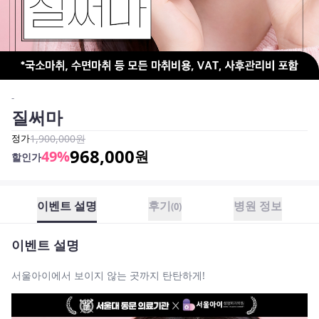
-
질써마
정가
1,900,000
원
968,000
49
%
원
할인가
이벤트 설명
후기
병원 정보
(
0
)
이벤트 설명
서울아이에서 보이지 않는 곳까지 탄탄하게!