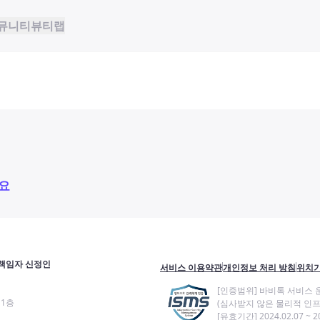
뮤니티
뷰티랩
요
책임자 신정인
서비스 이용약관
개인정보 처리 방침
위치기
[인증범위] 바비톡 서비스 
11층
(심사받지 않은 물리적 인프
[유효기간] 2024.02.07 ~ 20