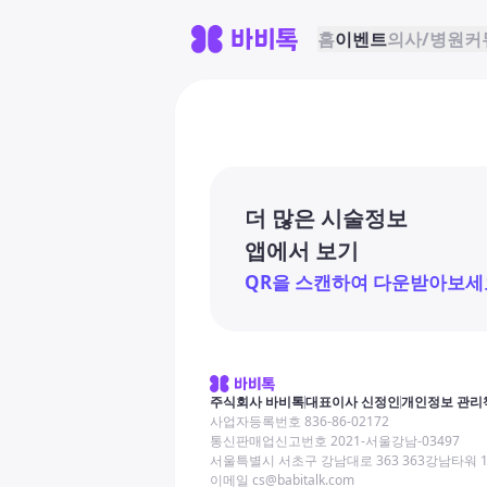
홈
이벤트
의사/병원
커
더 많은 시술정보
앱에서 보기
QR을 스캔하여 다운받아보세
주식회사 바비톡
대표이사 신정인
개인정보 관리
사업자등록번호 836-86-02172
통신판매업신고번호 2021-서울강남-03497
서울특별시 서초구 강남대로 363 363강남타워 
이메일 cs@babitalk.com