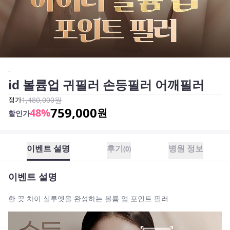
-
id 볼륨업 귀필러 손등필러 어깨필러
정가
1,480,000
원
759,000
48
%
원
할인가
이벤트 설명
후기
병원 정보
(
0
)
이벤트 설명
한 끗 차이 실루엣을 완성하는 볼륨 업 포인트 필러