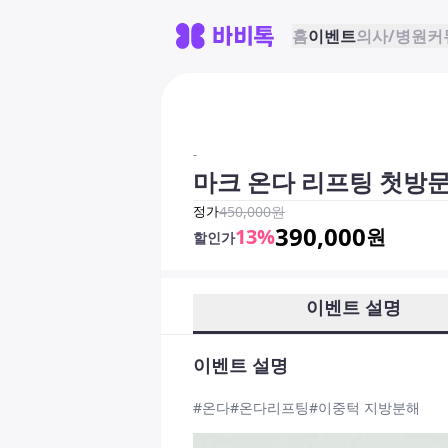
홈
이벤트
의사/병원
커
-
마크 온다 리프팅 첫방문 
정가
450,000
원
390,000
13
%
원
할인가
이벤트 설명
이벤트 설명
#온다#온다리프팅#이중턱 지방분해