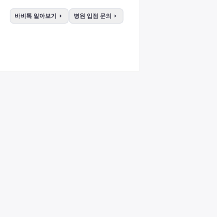
arrow_right
arrow_right
바비톡 알아보기
병원 입점 문의