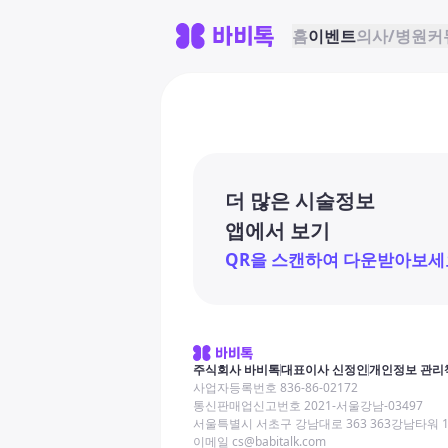
홈
이벤트
의사/병원
커
더 많은 시술정보
앱에서 보기
QR을 스캔하여 다운받아보세
주식회사 바비톡
대표이사 신정인
개인정보 관리
사업자등록번호 836-86-02172
통신판매업신고번호 2021-서울강남-03497
서울특별시 서초구 강남대로 363 363강남타워 
이메일 cs@babitalk.com