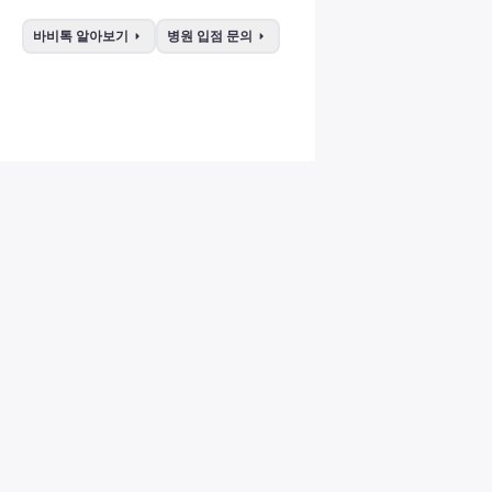
arrow_right
arrow_right
바비톡 알아보기
병원 입점 문의