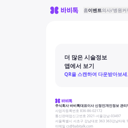
홈
이벤트
의사/병원
커
더 많은 시술정보
앱에서 보기
QR을 스캔하여 다운받아보세
주식회사 바비톡
대표이사 신정인
개인정보 관리
사업자등록번호 836-86-02172
통신판매업신고번호 2021-서울강남-03497
서울특별시 서초구 강남대로 363 363강남타워 
이메일 cs@babitalk.com