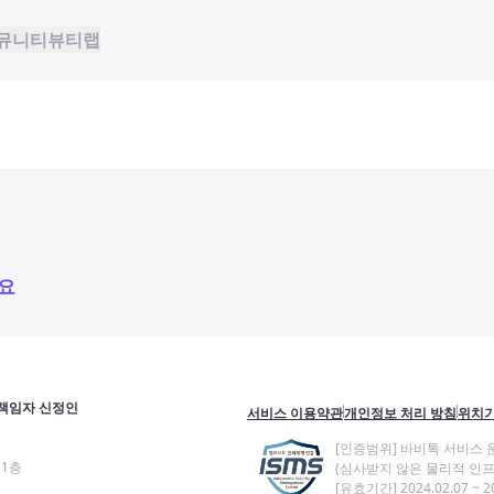
뮤니티
뷰티랩
요
책임자 신정인
서비스 이용약관
개인정보 처리 방침
위치기
[인증범위] 바비톡 서비스 
11층
(심사받지 않은 물리적 인프
[유효기간] 2024.02.07 ~ 20