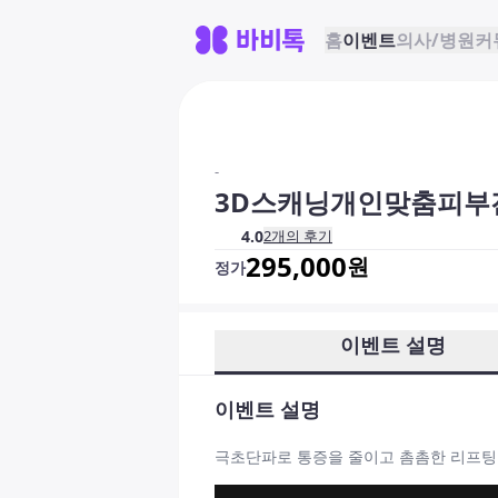
홈
이벤트
의사/병원
커
-
3D스캐닝개인맞춤피부
4.0
2
개의 후기
295,000
원
정가
이벤트 설명
이벤트 설명
극초단파로 통증을 줄이고 촘촘한 리프팅