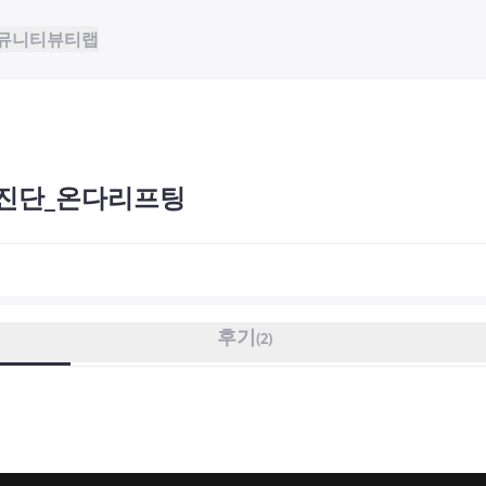
뮤니티
뷰티랩
진단_온다리프팅
후기
(
2
)